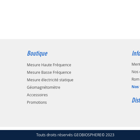
Boutique
Inf
Ment
Mesure Haute Fréquence
Nos 
Mesure Basse Fréquence
Rom 
Mesure électricité statique
Nos 
Géomagnétomètre
Accessoires
Dis
Promotions
Touts droits réservés GEOBIOSPHERE© 2023