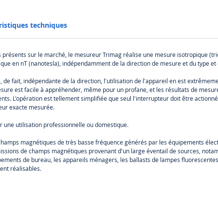
ristiques techniques
résents sur le marché, le mesureur Trimag réalise une mesure isotropique (tridim
étique en nT (nanotesla), indépendamment de la direction de mesure et du type 
de fait, indépendante de la direction, l'utilisation de l'appareil en est extrêmeme
sure est facile à appréhender, même pour un profane, et les résultats de mesure
s. L'opération est tellement simplifiée que seul l'interrupteur doit être actionné
aleur exacte mesurée.
r une utilisation professionnelle ou domestique.
champs magnétiques de très basse fréquence générés par les équipements élect
missions de champs magnétiques provenant d'un large éventail de sources, notam
uipements de bureau, les appareils ménagers, les ballasts de lampes fluorescente
ent réalisables.