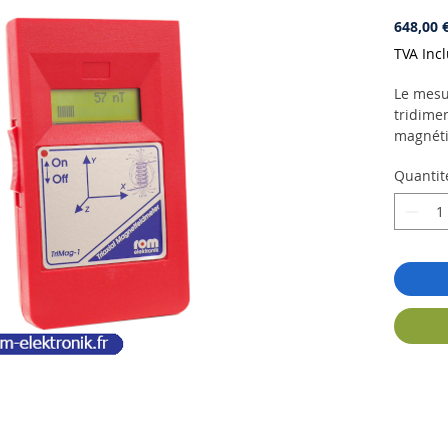
648,00 
TVA Inc
Le mesu
tridime
magnéti
d'utilis
Quantit
puissan
toute si
transfor