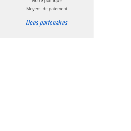
Notre politique
Moyens de paiement
Liens partenaires
Contact
Service client:
06 38 19 87 50
contact@rom-elektronik.fr
Nous contact
er
Boutique
Mesure Haute Fréquence