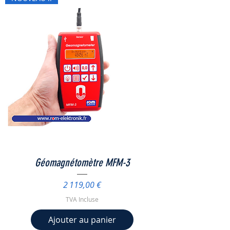
Géomagnétomètre MFM-3
Prix
2 119,00 €
TVA Incluse
Ajouter au panier