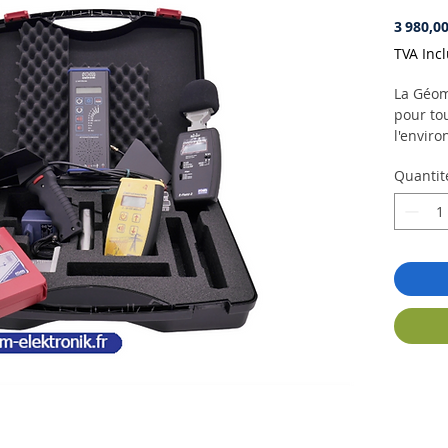
3 980,00
TVA Inc
La Géom
pour tou
l'envir
compren
Quantit
deux an
et E-Fie
tension
seule ma